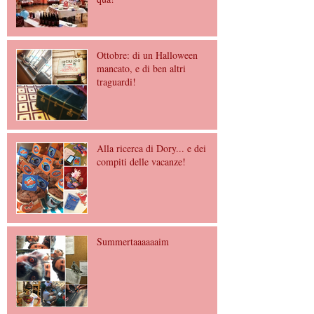
Ottobre: di un Halloween
mancato, e di ben altri
traguardi!
Alla ricerca di Dory... e dei
compiti delle vacanze!
Summertaaaaaaim