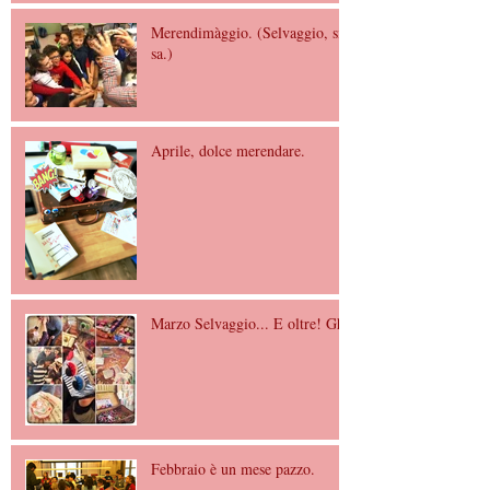
Merendimàggio. (Selvaggio, si
sa.)
Aprile, dolce merendare.
Marzo Selvaggio... E oltre! Gh.
Febbraio è un mese pazzo.