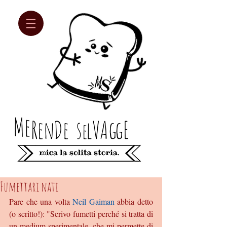
Me
Re
n
D
e
s
lV
Ag
gE
e
Fumettari nati
Pare che una volta 
Neil Gaiman
 abbia detto 
(o scritto!): "Scrivo fumetti perché si tratta di 
un medium sperimentale, che mi permette di 