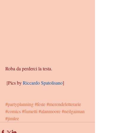
Roba da perderci la testa. 
 [Pics by 
Riccardo Spatolisano
] 
#partyplanning
#feste
#merendeletterarie
#comics
#fumetti
#alanmoore
#neilgaiman
#jimlee