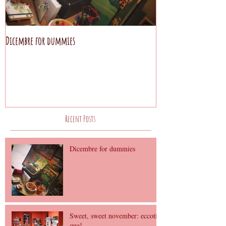
Dicembre for dummies
Sweet, sweet november
Recent Posts
Dicembre for dummies
Sweet, sweet november: eccoti
qua!