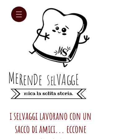
Me
Re
n
D
e
s
lV
Ag
gE
e
i selvaggi lavorano con un
sacco di amici... eccone