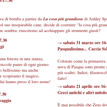
6-17.30
va di bomba a partire da
La cosa più grandiosa
di Ashley Spi
l suo inseparabile cane, decide di costruire “la cosa più gra
e sembra: riusciremo ad acchiappare gli strumenti giusti?
7.30
sabato 31 marzo ore 16
→
ggi
Pasqualissima... Caccia Se
na foresta in una stanza,
Colorate come la primavera a
 piccole paure di ogni giorno:
uova di Pasqua sono pronte 
o bellissimo ma anche
più scaltri. Indizi, filastrocc
 e scopriamo il magico,
fatto!
ai hanno preso il loro nome!
sabato 21 aprile ore 16
→
Greci antichi e altri mitolo
7.30
vaggia
È mai possibile che Zeus do