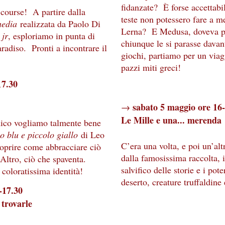
fidanzate? È forse accettabil
course! A partire dalla
teste non potessero fare a me
media
realizzata da Paolo Di
Lerna? E Medusa, doveva pro
 jr
, esploriamo in punta di
chiunque le si parasse davant
aradiso. Pronti a incontrare il
giochi, partiamo per un viagg
pazzi miti greci!
17.30
sabato 5 maggio ore 16
→
Le Mille e una... merenda
mico vogliamo talmente bene
o blu e piccolo giallo
di Leo
C’era una volta, e poi un’alt
coprire come abbracciare ciò
dalla famosissima raccolta, 
 Altro, ciò che spaventa.
salvifico delle storie e i pot
 coloratissima identità!
deserto, creature truffaldine 
-17.30
 trovarle