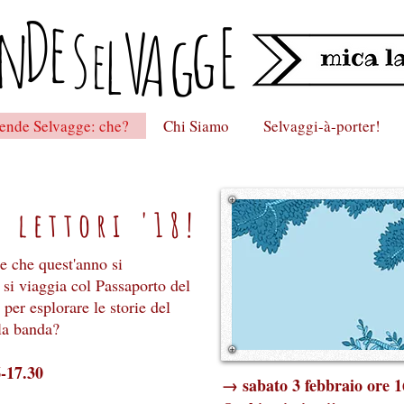
D
e
n
s
gE
lV
Ag
e
ende Selvagge: che?
Chi Siamo
Selvaggi-à-porter!
 lettori '
18!
e che quest'anno si
, si viaggia col Passaporto del
per esplorare le storie del
la banda?
6-17.30
→ sabato 3 febbraio ore 