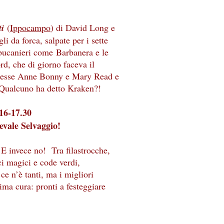
ti
(
Ippocampo
) di David Long e
 da forca, salpate per i sette
bucanieri come Barbanera e le
d, che di giorno faceva il
ratesse Anne Bonny e Mary Read e
 Qualcuno ha detto Kraken?!
 16-17.30
evale Selvaggio!
E invece no! Tra filastrocche,
i magici e code verdi,
e n’è tanti, ma i migliori
ima cura: pronti a festeggiare