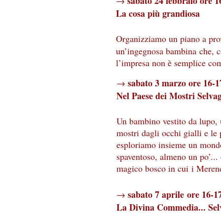
sabato 24 febbraio ore 1
→
La cosa più grandiosa
Organizziamo un piano a pro
un’ingegnosa bambina che, co
l’impresa non è semplice com
sabato 3 marzo ore 16-1
→
Nel Paese dei Mostri Selva
Un bambino vestito da lupo, u
mostri dagli occhi gialli e le
esploriamo insieme un mond
spaventoso, almeno un po’...
magico bosco in cui i Merend
sabato 7 aprile ore 16-1
→
La Divina Commedia... Sel