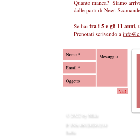
Quanto manca? Siamo arriv
dalle parti di Newt Scamand
tra i 5 e gli 11 anni
Se hai
, 
Prenotati scrivendo a
info@ci
Vai!
© 2022 by Milla
P. IVA 08120281210
Italia