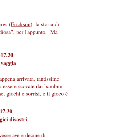
res (
Erickson
): la storia di
ndiosa”, per l'appunto. Ma
-17.30
lvaggia
ppena arrivata, tantissime
a essere scovate dai bambini
he, giochi e sorrisi, e il gioco è
-17.30
gici disastri
vesse avere decine di