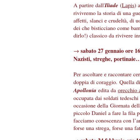
A partire dall'
Iliade
(
Lapis
) 
rivivremo la storia di una gue
affetti, slanci e crudeltà, di
dei che bisticciano come bamb
dirlo!) classico da rivivere i
sabato 27 gennaio ore 1
→
Nazisti, streghe, portinaie…
Per ascoltare e raccontare cer
doppia di coraggio. Quella d
Apollonia
edita da
orecchio 
occupata dai soldati tedeschi
occasione della Giornata de
piccolo Daniel a fare la fila
facciamo conoscenza con l’ar
forse una strega, forse una f