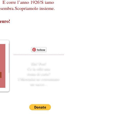
E corre l’anno 1926!S iamo
e sembra.Scopriamolo insieme.
 euro!
follow
Ehi! Psst!
Ce la offri una
risma di carta?
I Merendai ne consumano
un sacco...