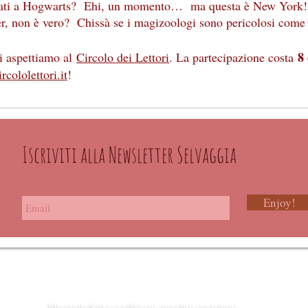
ati a Hogwarts? Ehi, un momento… ma questa è New York! 
er, non è vero? Chissà se i magizoologi sono pericolosi com
8
ti aspettiamo al
Circolo dei Lettori
. La partecipazione costa
rcololettori.it
!
Iscriviti alla Newsletter Selvaggia
Enjoy!
Merende Selvagge® è un marchio registrato.