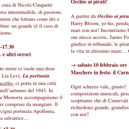
Occhio ai pirati!
a cura di Nicola Cinquetti
rra interminabile, di passioni,
A partire da
Occhio ai pira
 uomini che lottano come dei e
Harry Bloom, yo-ho, pendagli
ini: un grande (è il caso di
mari con noi! Incontriamo 
nsieme.
sue micce accese, James For
giudice in tribunale, le pi
6-17.30
la vita in altissimo mare…
 e altri orrori
→ sabato 10 febbraio ore
te storie ci vuole una dose
Maschere in festa: il Carn
i Lia Levi,
La portinaia
acerbo
, ci porta in una città
Ogni scherzo vale, giusto? 
 nell’autunno del 1943. In
composizioni musicali, pesc
lla Memoria accompagniamo il
scopriamo che di Carnevali c
 per comprare da mangiare. E
richiedono grande, grandiss
cigna portinaia Apollonia,
con noi?
ata salvatrice…