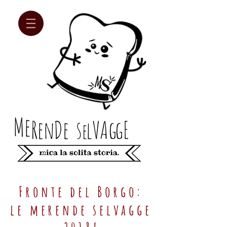
Me
Re
n
D
e
s
lV
Ag
gE
e
Fronte del Borgo:
le merende selvagge