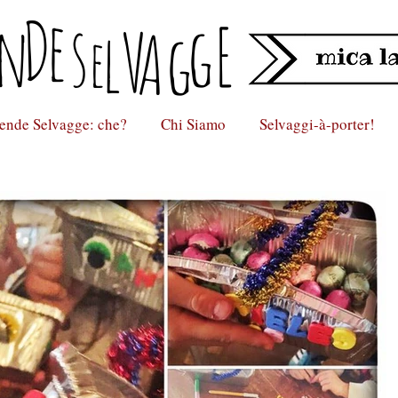
D
e
n
s
gE
lV
Ag
e
ende Selvagge: che?
Chi Siamo
Selvaggi-à-porter!