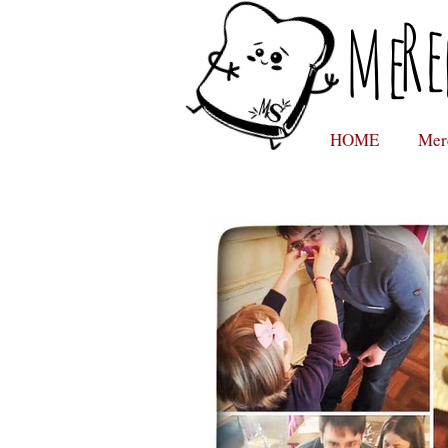
Re
Me
HOME
Mer