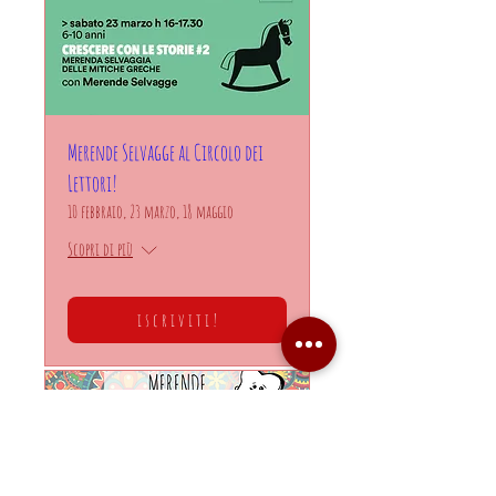
Merende Selvagge al Circolo dei
Lettori!
10 febbraio, 23 marzo, 18 maggio
Scopri di più
i s c r i v i t i !