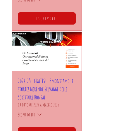
i s c r i v i t i !
2024-25 - GRATIS! - Smontiamo le
storie! Merende Selvagge delle
Scritture Bonsai
da ottobre 2024 a maggio 2025
Scopri di più