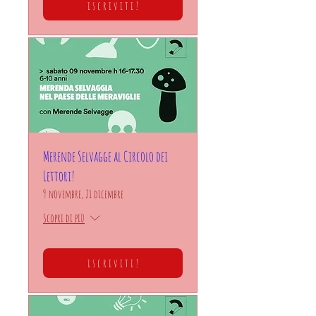
i s c r i v i t i !
Merende Selvagge al Circolo dei
Lettori!
9 novembre, 21 dicembre
Scopri di più
i s c r i v i t i !