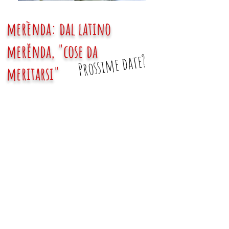
merènda: dal latino
merĕnda, "cose da
Prossime date?
meritarsi"