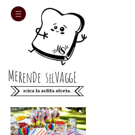
Me
Re
n
D
e
s
lV
Ag
gE
e