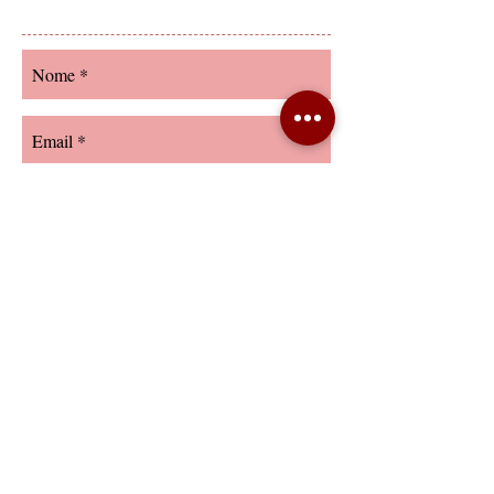
Vai!
P. IVA
08120281210
Italia