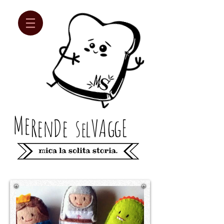
Me
Re
n
D
e
s
lV
Ag
gE
e