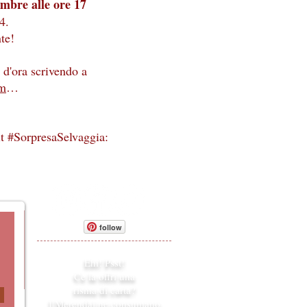
mbre alle ore 17
4.
te!
n d'ora scrivendo a
om
…
it #SorpresaSelvaggia:
follow
Ehi! Psst!
Ce la offri una
risma di carta?
I Merendai ne consumano