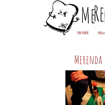
Re
Me
HOME
Mer
Merenda 