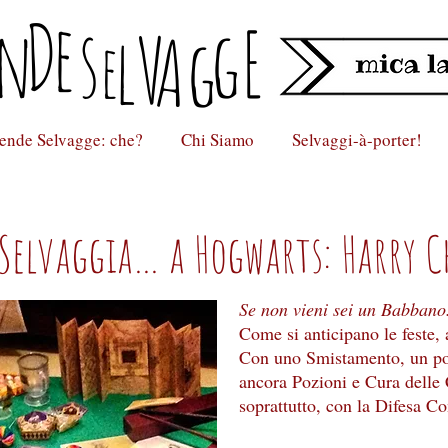
D
e
n
s
gE
lV
Ag
e
ende Selvagge: che?
Chi Siamo
Selvaggi-à-porter!
Selvaggia… a Hogwarts: Harry C
Se non vieni sei un Babbano
Come si anticipano le feste, 
Con uno Smistamento, un poc
ancora Pozioni e Cura delle
soprattutto, con la Difesa C