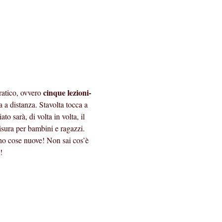
cinque lezioni-
ratico, ovvero 
a a distanza. Stavolta tocca a 
o sarà, di volta in volta, il 
isura per bambini e ragazzi.
no cose nuove! Non sai cos’è 
!