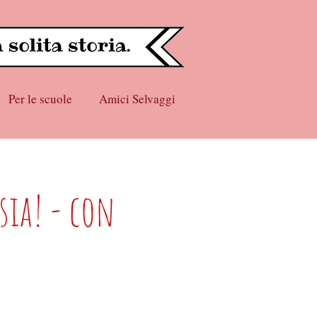
Per le scuole
Amici Selvaggi
sia! - con