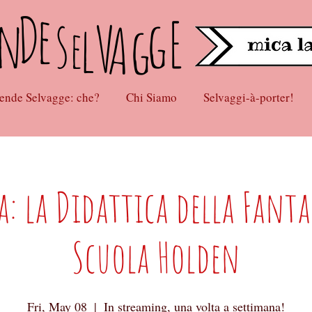
D
e
n
s
gE
lV
Ag
e
ende Selvagge: che?
Chi Siamo
Selvaggi-à-porter!
a: la Didattica della Fanta
Scuola Holden
Fri, May 08
  |  
In streaming, una volta a settimana!