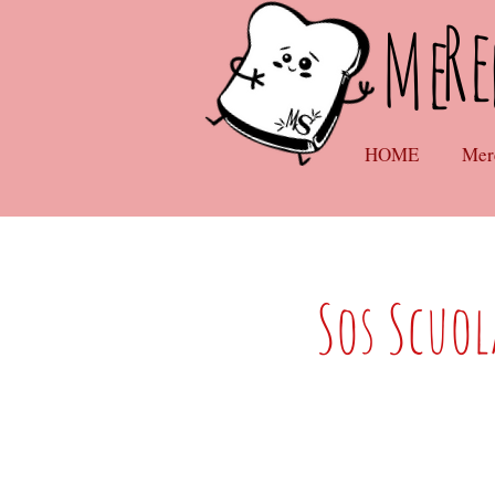
Re
Me
HOME
Mer
Sos Scuol