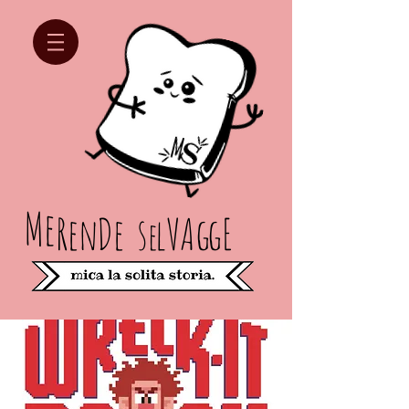
Me
Re
n
D
e
s
lV
Ag
gE
e