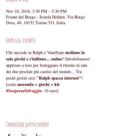
Nov 10, 2018, 3:30 PM – 5:30 PM
Fronte del Borgo - Scuola Holden, Via Borgo
Dora, 49, 10152 Torino TO, Italia
Info sull'evento
mollano la 
Che succede se Ralph e Vanellope 
sala giochi e s'infilano... online
? Intrufoliamoci 
appresso a loro per festeggiare il ritorno in sala 
dei due pixelati più caotici del mondo... Tra 
"Ralph spacca internet"
pochi giorni esce 
!
merenda + giochi + kit 
[costo 
#SorpresaSelvaggia
: 10 euro]
Condividi questo evento