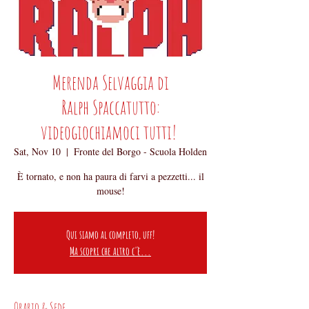
Merenda Selvaggia di
Ralph Spaccatutto:
videogiochiamoci tutti!
Sat, Nov 10
  |  
Fronte del Borgo - Scuola Holden
È tornato, e non ha paura di farvi a pezzetti... il
mouse!
Qui siamo al completo, uff!
Ma scopri che altro c'è...
Orario & Sede