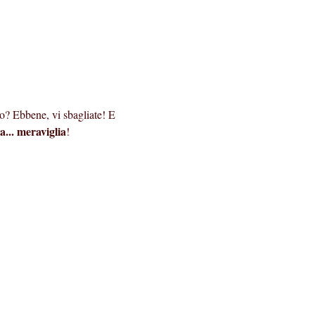
o? Ebbene, vi sbagliate! E 
a... meraviglia
!