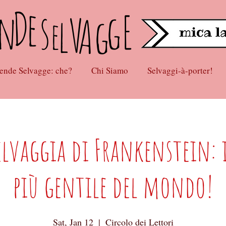
D
e
n
s
gE
lV
Ag
e
ende Selvagge: che?
Chi Siamo
Selvaggi-à-porter!
lvaggia di Frankenstein: i
più gentile del mondo!
Sat, Jan 12
  |  
Circolo dei Lettori