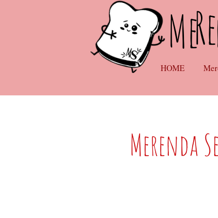
Re
Me
HOME
Mer
Merenda Se