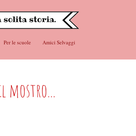
Per le scuole
Amici Selvaggi
l mostro...