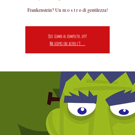
Frankenstein? Un m o s t r o di gentilezza!
Qui siamo al completo, uff!
Ma scopri che altro c'è...