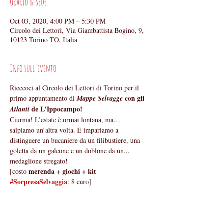
Orario & Sede
Oct 03, 2020, 4:00 PM – 5:30 PM
Circolo dei Lettori, Via Giambattista Bogino, 9,
10123 Torino TO, Italia
Info sull'evento
Rieccoci al Circolo dei Lettori di Torino per il 
 con gli 
primo appuntamento di 
Mappe Selvagge
 de L'Ippocampo! 
Atlanti
Ciurma! L’estate è ormai lontana, ma… 
salpiamo un’altra volta. E impariamo a 
distinguere un bucaniere da un filibustiere, una 
goletta da un galeone e un doblone da un... 
medaglione stregato!
merenda + giochi + kit 
[costo 
#SorpresaSelvaggia
: 8 euro]