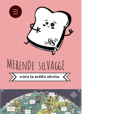
Me
Re
n
D
e
s
lV
Ag
gE
e