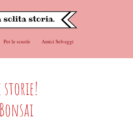
Per le scuole
Amici Selvaggi
 storie!
 Bonsai