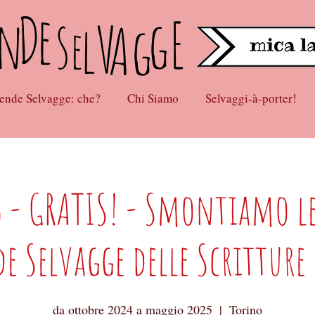
D
e
n
s
gE
lV
Ag
e
ende Selvagge: che?
Chi Siamo
Selvaggi-à-porter!
 - GRATIS! - Smontiamo le
e Selvagge delle Scritture
da ottobre 2024 a maggio 2025
  |  
Torino