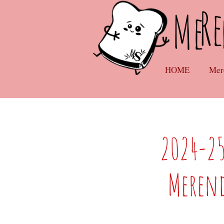
Re
Me
HOME
Mer
2024-25
Merend